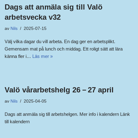
Dags att anmäla sig till Valö
arbetsvecka v32
av
Nils
2025-07-15
Välj vilka dagar du vill arbeta. En dag ger en arbetsplikt.
Gemensam mat på lunch och middag. Ett roligt sätt att lära
känna fler i…
Läs mer »
Valö vårarbetshelg 26－27 april
av
Nils
2025-04-05
Dags att anmäla sig till arbetshelgen. Mer info i kalendern Länk
till kalendern