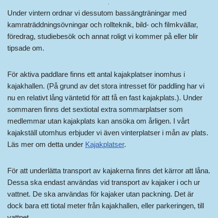
.
Under vintern ordnar vi dessutom bassängträningar med
kamraträddningsövningar och rollteknik, bild- och filmkvällar,
föredrag, studiebesök och annat roligt vi kommer på eller blir
tipsade om.
För aktiva paddlare finns ett antal kajakplatser inomhus i
kajakhallen. (På grund av det stora intresset för paddling har vi
nu en relativt lång väntetid för att få en fast kajakplats.). Under
sommaren finns det sextiotal extra sommarplatser som
medlemmar utan kajakplats kan ansöka om årligen. I vårt
kajakställ utomhus erbjuder vi även vinterplatser i mån av plats.
Läs mer om detta under
Kajakplatser
.
För att underlätta transport av kajakerna finns det kärror att låna.
Dessa ska endast användas vid transport av kajaker i och ur
vattnet. De ska användas för kajaker utan packning. Det är
dock bara ett tiotal meter från kajakhallen, eller parkeringen, till
vattnet.