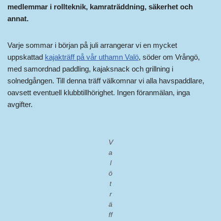
medlemmar i rollteknik, kamraträddning, säkerhet och
annat.
Varje sommar i början på juli arrangerar vi en mycket
uppskattad
kajakträff på vår uthamn Valö
, söder om Vrångö,
med samordnad paddling, kajaksnack och grillning i
solnedgången. Till denna träff välkomnar vi alla havspaddlare,
oavsett eventuell klubbtillhörighet. Ingen föranmälan, inga
avgifter.
V
a
l
ö
t
r
ä
ff