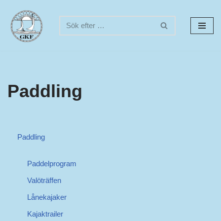
Hoppa
till
innehåll
Paddling
Paddling
Paddelprogram
Valöträffen
Lånekajaker
Kajaktrailer