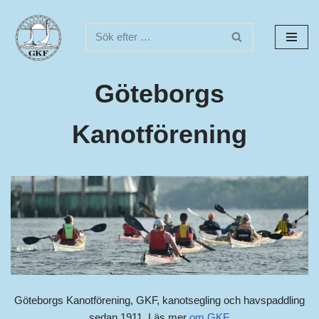
Hoppa
till
innehåll
Göteborgs
Kanotförening
Göteborgs Kanotförening, GKF, kanotsegling och havspaddling
sedan 1911. Läs mer
om GKF
.