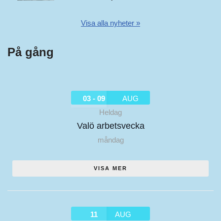
Visa alla nyheter »
På gång
03 - 09
AUG
Heldag
Valö arbetsvecka
måndag
VISA MER
11
AUG