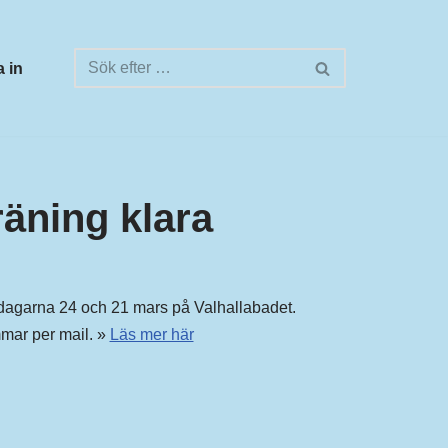
 in
äning klara
dagarna 24 och 21 mars på Valhallabadet.
mmar per mail. »
Läs mer här