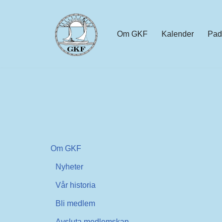
Hoppa
Om GKF
Kalender
Pad
till
innehåll
Om GKF
Nyheter
Vår historia
Bli medlem
Avsluta medlemskap