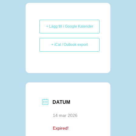
+ Lägg till i Google Kalender
+ iCal / Outlook export
DATUM
14 mar 2026
Expired!