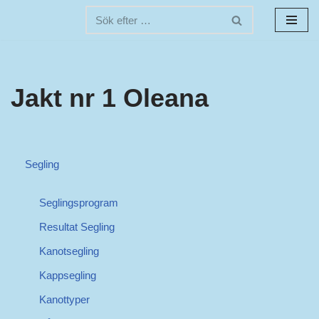
Hoppa
till
innehåll
Jakt nr 1 Oleana
Segling
Seglingsprogram
Resultat Segling
Kanotsegling
Kappsegling
Kanottyper