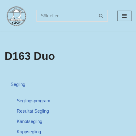
Hoppa
till
innehåll
D163 Duo
Segling
Seglingsprogram
Resultat Segling
Kanotsegling
Kappsegling