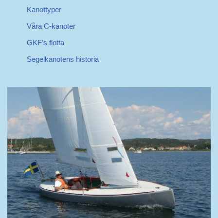
Kanottyper
Våra C-kanoter
GKF’s flotta
Segelkanotens historia