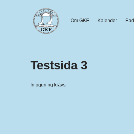
Hoppa
Om GKF
Kalender
Pad
till
innehåll
Testsida 3
Inloggning krävs.