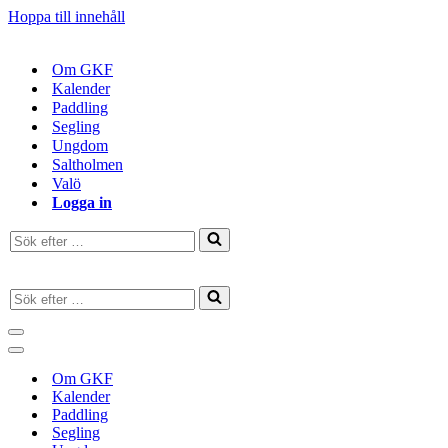
Hoppa till innehåll
Om GKF
Kalender
Paddling
Segling
Ungdom
Saltholmen
Valö
Logga in
Sök
efter
…
Sök
efter
…
Navigeringsmeny
Navigeringsmeny
Om GKF
Kalender
Paddling
Segling