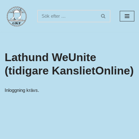
Hoppa
till
innehåll
Lathund WeUnite
(tidigare KanslietOnline)
Inloggning krävs.