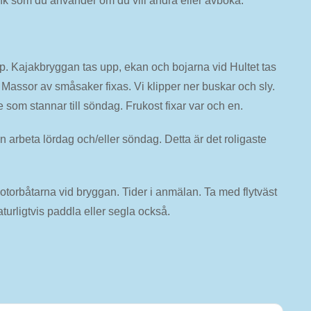
änk som du använder om du vill ändra eller avboka.
pp. Kajakbryggan tas upp, ekan och bojarna vid Hultet tas
Massor av småsaker fixas. Vi klipper ner buskar och sly.
som stannar till söndag. Frukost fixar var och en.
an arbeta lördag och/eller söndag. Detta är det roligaste
otorbåtarna vid bryggan. Tider i anmälan. Ta med flytväst
turligtvis paddla eller segla också.