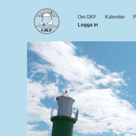
Hoppa
Om GKF
Kalender
P
Logga in
till
innehåll