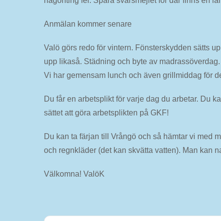
någonting fel. Spara svarsmejlet för där finns en l
Anmälan kommer senare
Valö görs redo för vintern. Fönsterskydden sätts u
upp likaså. Städning och byte av madrassöverdag. 
Vi har gemensam lunch och även grillmiddag för de 
Du får en arbetsplikt för varje dag du arbetar. Du k
sättet att göra arbetsplikten på GKF!
Du kan ta färjan till Vrångö och så hämtar vi med m
och regnkläder (det kan skvätta vatten). Man kan na
Välkomna! ValöK