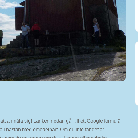
att anmäla sig! Länken nedan går till ett Google formulär
mail nästan med omedelbart. Om du inte får det är