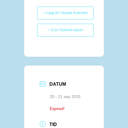
+ Lägg till i Google Kalender
+ iCal / Outlook export
DATUM
20 - 21 sep 2025
Expired!
TID