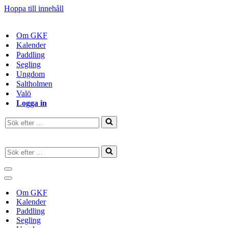
Hoppa till innehåll
Om GKF
Kalender
Paddling
Segling
Ungdom
Saltholmen
Valö
Logga in
Sök
efter
…
Sök
efter
…
Navigeringsmeny
Navigeringsmeny
Om GKF
Kalender
Paddling
Segling