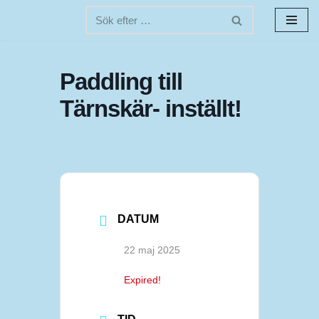
Hoppa
till
innehåll
Paddling till
Tärnskär- inställt!
DATUM
22 maj 2025
Expired!