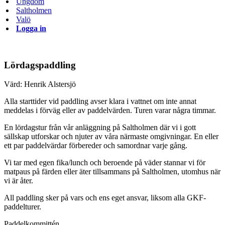
Ungdom
Saltholmen
Valö
Logga in
Lördagspaddling
Värd: Henrik Alstersjö
Alla starttider vid paddling avser klara i vattnet om inte annat
meddelas i förväg eller av paddelvärden. Turen varar några timmar.
En lördagstur från vår anläggning på Saltholmen där vi i gott
sällskap utforskar och njuter av våra närmaste omgivningar. En eller
ett par paddelvärdar förbereder och samordnar varje gång.
Vi tar med egen fika/lunch och beroende på väder stannar vi för
matpaus på färden eller äter tillsammans på Saltholmen, utomhus när
vi är åter.
All paddling sker på vars och ens eget ansvar, liksom alla GKF-
paddelturer.
Paddelkommittén