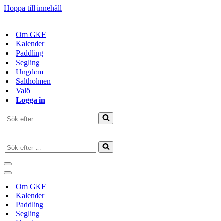
Hoppa till innehåll
Om GKF
Kalender
Paddling
Segling
Ungdom
Saltholmen
Valö
Logga in
Sök
efter
…
Sök
efter
…
Navigeringsmeny
Navigeringsmeny
Om GKF
Kalender
Paddling
Segling