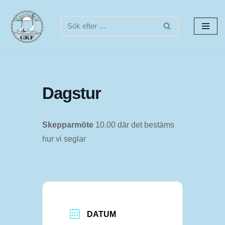
Hoppa
till
innehåll
Dagstur
Skepparmöte
10.00 där det bestäms
hur vi seglar
DATUM