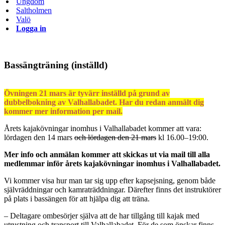
Ungdom
Saltholmen
Valö
Logga in
Bassängträning (inställd)
Övningen 21 mars är tyvärr inställd på grund av
dubbelbokning av Valhallabadet. Har du redan anmält dig
kommer mer information per mail.
Årets kajakövningar inomhus i Valhallabadet kommer att vara:
lördagen den 14 mars
och lördagen den 21 mars
kl 16.00–19:00.
Mer info och anmälan kommer att skickas ut via mail till alla
medlemmar inför årets kajakövningar inomhus i Valhallabadet.
Vi kommer visa hur man tar sig upp efter kapsejsning, genom både
självräddningar och kamraträddningar. Därefter finns det instruktörer
på plats i bassängen för att hjälpa dig att träna.
– Deltagare ombesörjer själva att de har tillgång till kajak med
utrustning och transport till Valhallabadet. För de som önskar finns