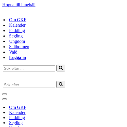
Hoppa till innehåll
Om GKF
Kalender
Paddling
Segling
Ungdom
Saltholmen
Valö
Logga in
Sök
efter
…
Sök
efter
…
Navigeringsmeny
Navigeringsmeny
Om GKF
Kalender
Paddling
Segling