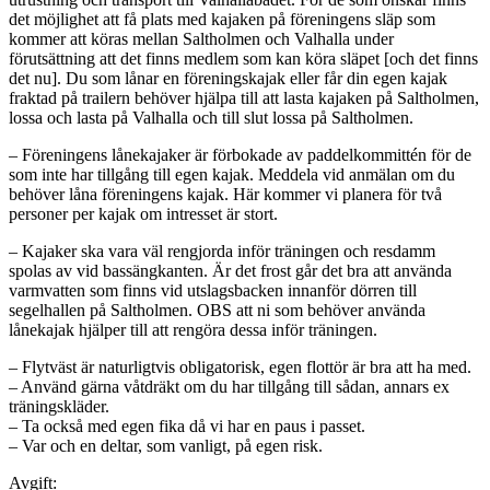
det möjlighet att få plats med kajaken på föreningens släp som
kommer att köras mellan Saltholmen och Valhalla under
förutsättning att det finns medlem som kan köra släpet [och det finns
det nu]. Du som lånar en föreningskajak eller får din egen kajak
fraktad på trailern behöver hjälpa till att lasta kajaken på Saltholmen,
lossa och lasta på Valhalla och till slut lossa på Saltholmen.
– Föreningens lånekajaker är förbokade av paddelkommittén för de
som inte har tillgång till egen kajak. Meddela vid anmälan om du
behöver låna föreningens kajak. Här kommer vi planera för två
personer per kajak om intresset är stort.
– Kajaker ska vara väl rengjorda inför träningen och resdamm
spolas av vid bassängkanten. Är det frost går det bra att använda
varmvatten som finns vid utslagsbacken innanför dörren till
segelhallen på Saltholmen. OBS att ni som behöver använda
lånekajak hjälper till att rengöra dessa inför träningen.
– Flytväst är naturligtvis obligatorisk, egen flottör är bra att ha med.
– Använd gärna våtdräkt om du har tillgång till sådan, annars ex
träningskläder.
– Ta också med egen fika då vi har en paus i passet.
– Var och en deltar, som vanligt, på egen risk.
Avgift: