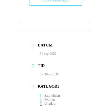
+ iCal / Outlook export
DATUM
30 sep 2026
TID
17:30 - 20:30
KATEGORI
Saltholmen
Segling
Ungdom