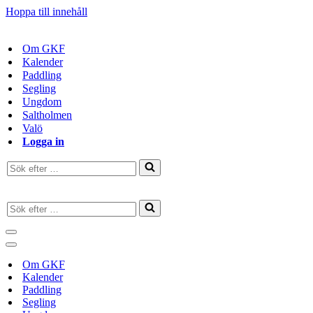
Hoppa till innehåll
Om GKF
Kalender
Paddling
Segling
Ungdom
Saltholmen
Valö
Logga in
Sök
efter
…
Sök
efter
…
Navigeringsmeny
Navigeringsmeny
Om GKF
Kalender
Paddling
Segling