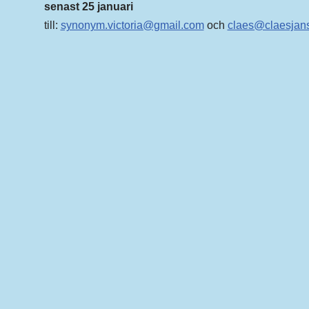
senast 25 januari
till:
synonym.victoria@gmail.com
och
claes@claesjan