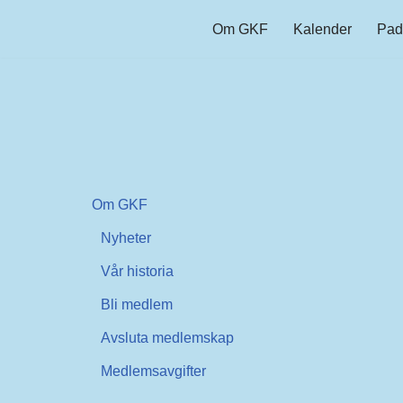
Om GKF
Kalender
Pad
Hoppa
till
innehåll
Om GKF
Nyheter
Vår historia
Bli medlem
Avsluta medlemskap
Medlemsavgifter