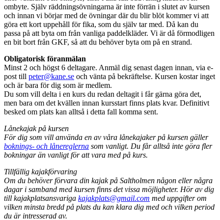
ombyte. Själv räddningsövningarna är inte förrän i slutet av kursen
och innan vi börjar med de övningar där du blir blöt kommer vi att
göra ett kort uppehåll för fika, som du själv tar med. Då kan du
passa på att byta om från vanliga paddelkläder. Vi är då förmodligen
en bit bort från GKF, så att du behöver byta om på en strand.
Obligatorisk föranmälan
Minst 2 och högst 6 deltagare. Anmäl dig senast dagen innan, via e-
post till
peter@kane.se
och vänta på bekräftelse. Kursen kostar inget
och är bara för dig som är medlem.
Du som vill delta i en kurs du redan deltagit i får gärna göra det,
men bara om det kvällen innan kursstart finns plats kvar. Definitivt
besked om plats kan alltså i detta fall komma sent.
Lånekajak på kursen
För dig som vill använda en av våra lånekajaker på kursen gäller
boknings- och lånereglerna
som vanligt. Du får alltså inte göra fler
bokningar än vanligt för att vara med på kurs.
Tillfällig kajakförvaring
Om du behöver förvara din kajak på Saltholmen någon eller några
dagar i samband med kursen finns det vissa möjligheter. Hör av dig
till kajakplatsansvariga
kajakplats@gmail.com
med uppgifter om
vilken minsta bredd på plats du kan klara dig med och vilken period
du är intresserad av.