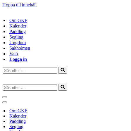
Hoppa till innehåll
Om GKF
Kalender
Paddling
Segling
Ungdom
Saltholmen
Valö
Logga in
Sök
efter
…
Sök
efter
…
Navigeringsmeny
Navigeringsmeny
Om GKF
Kalender
Paddling
Segling