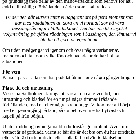
på grundläggande delar av den manöverteknik som behövs för att i
enkla till måttliga förhållanden nå den som skall räddas.
Under den här kursen tittar vi noggrannare på flera moment som
har med räddningen att göra än vi normalt gör på våra
bassängträningar i Valhallabadet. Det blir inte lika mycket
volymträning på själva räddningen som i bassängen, den lämnar vi
till dig att göra på egen hand.
Om tiden medger går vi igenom och övar några varianter av
metoden och talar om vilka för- och nackdelar de har i olika
situationer.
För vem
Kursen passar alla som har paddlat åtminstone några gånger tidigare.
Plats, tid och utrustning
Vi ses på Saltholmen, färdiga att sjösätta på angiven tid, med
utrustning och klädsel för en tur på några timmar i rådande
förhållanden, med ett eller några strandhugg. Vi kommer att börja
med en genomgång på land, så du behöver inte ha flytväst och
kapell på från början.
Under räddningsövningarna blir du förstås genomblöt. Även om
vattnet är någorlunda varmt så här års är det bra om du har torrdräkt
eller våtdräkt och ombyte, eller i alla fall badvänlig klädsel och