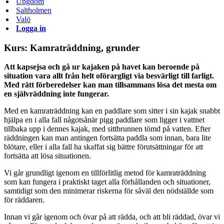
Ungdom
Saltholmen
Valö
Logga in
Kurs: Kamraträddning, grunder
Att kapsejsa och gå ur kajaken på havet kan beroende på
situation vara allt från helt oförargligt via besvärligt till farligt.
Med rätt förberedelser kan man tillsammans lösa det mesta om
en självräddning inte fungerar.
Med en kamraträddning kan en paddlare som sitter i sin kajak snabbt
hjälpa en i alla fall någotsånär pigg paddlare som ligger i vattnet
tillbaka upp i dennes kajak, med sittbrunnen tömd på vatten. Efter
räddningen kan man antingen fortsätta paddla som innan, bara lite
blötare, eller i alla fall ha skaffat sig bättre förutsättningar för att
fortsätta att lösa situationen.
Vi går grundligt igenom en tillförlitlig metod för kamraträddning
som kan fungera i praktiskt taget alla förhållanden och situationer,
samtidigt som den minimerar riskerna för såväl den nödställde som
för räddaren.
Innan vi går igenom och övar på att rädda, och att bli räddad, övar vi