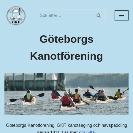
Hoppa
till
innehåll
Göteborgs
Kanotförening
Göteborgs Kanotförening, GKF, kanotsegling och havspaddling
sedan 1911. Läs mer
om GKF
.