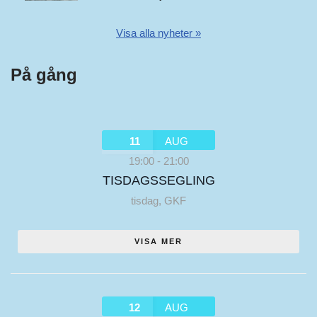
Visa alla nyheter »
På gång
11
AUG
19:00
-
21:00
TISDAGSSEGLING
tisdag
,
GKF
VISA MER
12
AUG